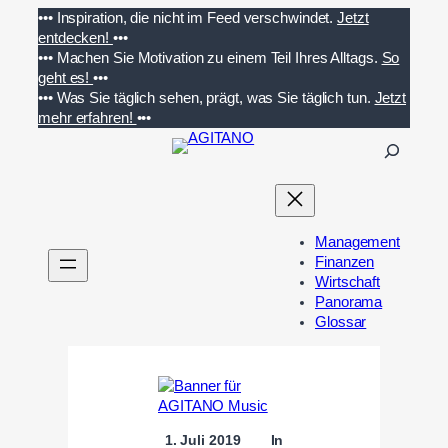
Zum
•••
Inspiration, die nicht im Feed verschwindet.
Jetzt
Inhalt
entdecken!
•••
springen
•••
Machen Sie Motivation zu einem Teil Ihres Alltags.
So
geht es!
•••
•••
Was Sie täglich sehen, prägt, was Sie täglich tun.
Jetzt
mehr erfahren!
•••
S
u
c
h
e
Management
n
Finanzen
Wirtschaft
Panorama
Glossar
1. Juli 2019
In