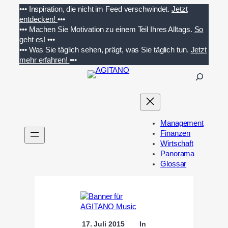
Zum
•••
Inspiration, die nicht im Feed verschwindet.
Jetzt
Inhalt
entdecken!
•••
springen
•••
Machen Sie Motivation zu einem Teil Ihres Alltags.
So
geht es!
•••
•••
Was Sie täglich sehen, prägt, was Sie täglich tun.
Jetzt
mehr erfahren!
•••
S
u
c
h
e
Management
n
Finanzen
Wirtschaft
Panorama
Glossar
17. Juli 2015
In