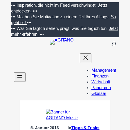
Zum
•••
Inspiration, die nicht im Feed verschwindet.
Jetzt
Inhalt
entdecken!
•••
springen
•••
Machen Sie Motivation zu einem Teil Ihres Alltags.
So
geht es!
•••
•••
Was Sie täglich sehen, prägt, was Sie täglich tun.
Jetzt
mehr erfahren!
•••
S
u
c
h
e
Management
n
Finanzen
Wirtschaft
Panorama
Glossar
5. Januar 2013
In
Tipps & Tricks