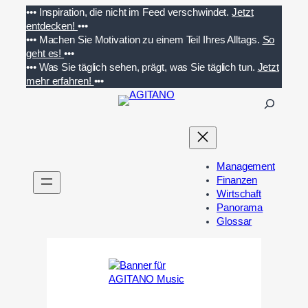
Zum
•••
Inspiration, die nicht im Feed verschwindet.
Jetzt
Inhalt
entdecken!
•••
springen
•••
Machen Sie Motivation zu einem Teil Ihres Alltags.
So
geht es!
•••
•••
Was Sie täglich sehen, prägt, was Sie täglich tun.
Jetzt
mehr erfahren!
•••
S
u
c
h
e
Management
n
Finanzen
Wirtschaft
Panorama
Glossar