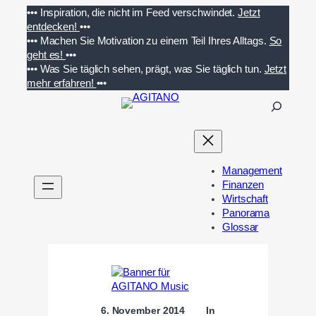
Zum
•••
Inspiration, die nicht im Feed verschwindet.
Jetzt
Inhalt
entdecken!
•••
springen
•••
Machen Sie Motivation zu einem Teil Ihres Alltags.
So
geht es!
•••
•••
Was Sie täglich sehen, prägt, was Sie täglich tun.
Jetzt
mehr erfahren!
•••
S
u
c
h
e
Management
n
Finanzen
Wirtschaft
Panorama
Glossar
6. November 2014
In