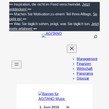
Zum
•••
Inspiration, die nicht im Feed verschwindet.
Jetzt
Inhalt
entdecken!
•••
springen
•••
Machen Sie Motivation zu einem Teil Ihres Alltags.
So
geht es!
•••
•••
Was Sie täglich sehen, prägt, was Sie täglich tun.
Jetzt
mehr erfahren!
•••
S
u
c
h
e
Management
n
Finanzen
Wirtschaft
Panorama
Glossar
1. Juni 2016
In