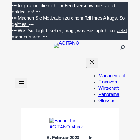
Zum
•••
Inspiration, die nicht im Feed verschwindet.
Jetzt
Inhalt
entdecken!
•••
springen
•••
Machen Sie Motivation zu einem Teil Ihres Alltags.
So
geht es!
•••
•••
Was Sie täglich sehen, prägt, was Sie täglich tun.
Jetzt
mehr erfahren!
•••
S
u
c
h
e
Management
n
Finanzen
Wirtschaft
Panorama
Glossar
6. Februar 2023
In