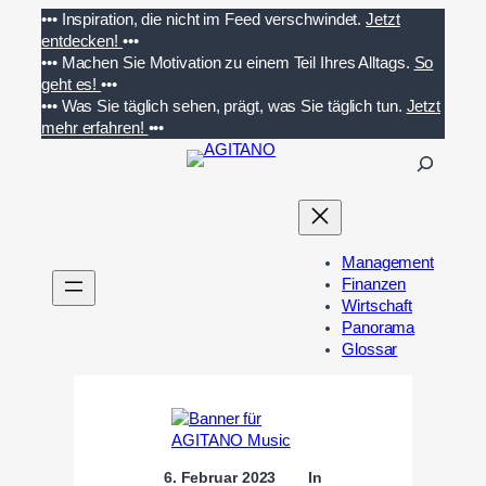
Zum
•••
Inspiration, die nicht im Feed verschwindet.
Jetzt
Inhalt
entdecken!
•••
springen
•••
Machen Sie Motivation zu einem Teil Ihres Alltags.
So
geht es!
•••
•••
Was Sie täglich sehen, prägt, was Sie täglich tun.
Jetzt
mehr erfahren!
•••
S
u
c
h
e
Management
n
Finanzen
Wirtschaft
Panorama
Glossar
6. Februar 2023
In