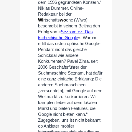
dem 1996 gegründeten Konzern.“
Niklas Dummer, Online-
Redakteur bei der
Wi
rtschafts
wo
che (Wiwo)
beschreibt in seinem Beitrag den
Erfolg von »
Seznam.cz. Das
tschechische Google
«. Warum
erlitt das osteuropäische Google-
Pendant nicht das gleiche
Schicksal wie andere
Konkurrenten? Pavel Zima, seit
2006 Geschäftsführer der
Suchmaschine Seznam, hat dafür
eine ganz einfache Erklärung: Die
anderen Suchmaschinen
„versuchte[n], mit Google auf dem
Weltmarkt zu konkurrieren. Wir
kämpfen lieber auf dem lokalen
Markt und bieten Features, die
Google nicht bieten kann.“
Zugegeben, uns ist nicht bekannt,
ob Anbieter mobiler
Internetbrowser sich sich dieses