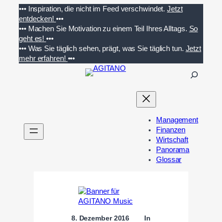
Zum
•••
Inspiration, die nicht im Feed verschwindet.
Jetzt
Inhalt
entdecken!
•••
springen
•••
Machen Sie Motivation zu einem Teil Ihres Alltags.
So
geht es!
•••
•••
Was Sie täglich sehen, prägt, was Sie täglich tun.
Jetzt
mehr erfahren!
•••
S
u
c
h
e
Management
n
Finanzen
Wirtschaft
Panorama
Glossar
8. Dezember 2016
In