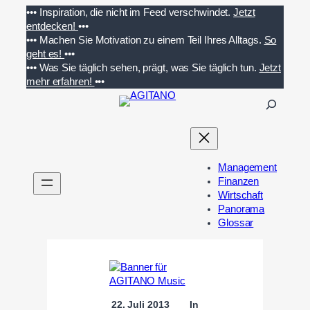
Zum
•••
Inspiration, die nicht im Feed verschwindet.
Jetzt
Inhalt
entdecken!
•••
springen
•••
Machen Sie Motivation zu einem Teil Ihres Alltags.
So
geht es!
•••
•••
Was Sie täglich sehen, prägt, was Sie täglich tun.
Jetzt
mehr erfahren!
•••
S
u
c
h
e
Management
n
Finanzen
Wirtschaft
Panorama
Glossar
22. Juli 2013
In