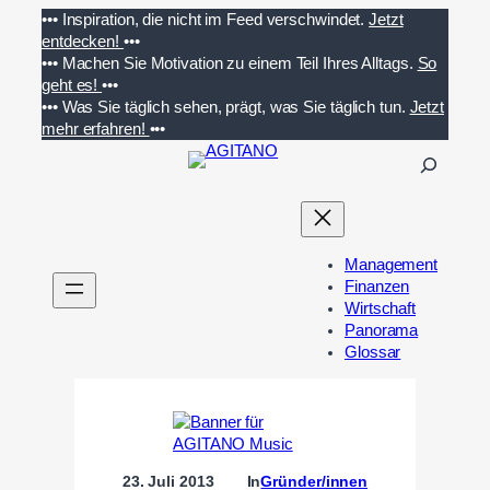
Zum
•••
Inspiration, die nicht im Feed verschwindet.
Jetzt
Inhalt
entdecken!
•••
springen
•••
Machen Sie Motivation zu einem Teil Ihres Alltags.
So
geht es!
•••
•••
Was Sie täglich sehen, prägt, was Sie täglich tun.
Jetzt
mehr erfahren!
•••
S
u
c
h
e
Management
n
Finanzen
Wirtschaft
Panorama
Glossar
23. Juli 2013
In
Gründer/innen