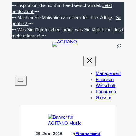
Zum
•••
Inspiration, die nicht im Feed verschwindet.
Jetzt
Inhalt
entdecken!
•••
springen
•••
Machen Sie Motivation zu einem Teil Ihres Alltags.
So
geht es!
•••
•••
Was Sie täglich sehen, prägt, was Sie täglich tun.
Jetzt
mehr erfahren!
•••
S
u
c
h
e
Management
n
Finanzen
Wirtschaft
Panorama
Glossar
20. Juni 2016
In
Finanzmarkt