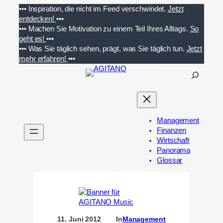
Zum
•••
Inspiration, die nicht im Feed verschwindet.
Jetzt
Inhalt
entdecken!
•••
springen
•••
Machen Sie Motivation zu einem Teil Ihres Alltags.
So
geht es!
•••
•••
Was Sie täglich sehen, prägt, was Sie täglich tun.
Jetzt
mehr erfahren!
•••
S
u
c
h
e
Management
n
Finanzen
Wirtschaft
Panorama
Glossar
11. Juni 2012
In
Management