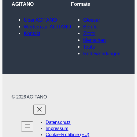
AGITANO
Formate
Über AGITANO
Glossar
Werben auf AGITANO
Berufe
Kontakt
Zitate
Menschen
Tools
Redewendungen
© 2026 AGITANO
Datenschutz
Impressum
Cookie-Richtlinie (EU)