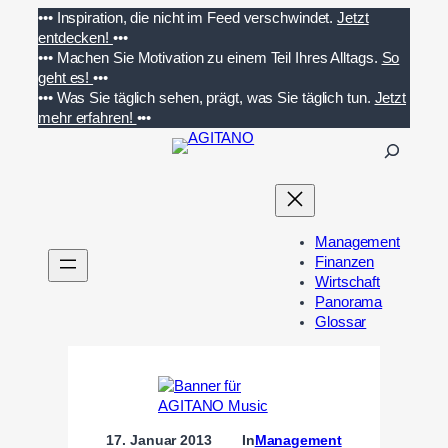
Zum
•••
Inspiration, die nicht im Feed verschwindet.
Jetzt
Inhalt
entdecken!
•••
springen
•••
Machen Sie Motivation zu einem Teil Ihres Alltags.
So
geht es!
•••
•••
Was Sie täglich sehen, prägt, was Sie täglich tun.
Jetzt
mehr erfahren!
•••
S
u
c
h
e
Management
n
Finanzen
Wirtschaft
Panorama
Glossar
17. Januar 2013
In
Management