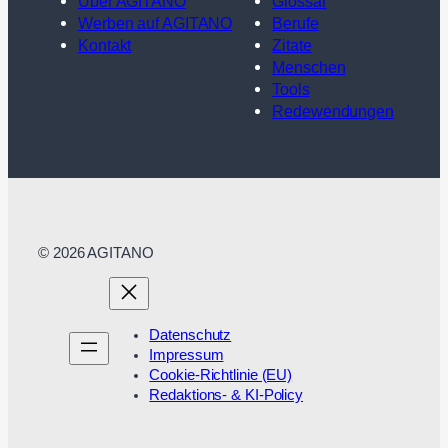
Über AGITANO
Glossar
Werben auf AGITANO
Berufe
Kontakt
Zitate
Menschen
Tools
Redewendungen
© 2026 AGITANO
Datenschutz
Impressum
Cookie-Richtlinie (EU)
Redaktions- & KI-Policy