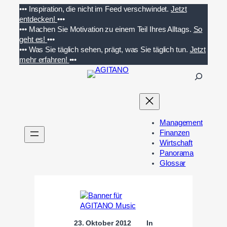
Zum
•••
Inspiration, die nicht im Feed verschwindet.
Jetzt
Inhalt
entdecken!
•••
springen
•••
Machen Sie Motivation zu einem Teil Ihres Alltags.
So
geht es!
•••
•••
Was Sie täglich sehen, prägt, was Sie täglich tun.
Jetzt
mehr erfahren!
•••
S
u
c
h
e
Management
n
Finanzen
Wirtschaft
Panorama
Glossar
23. Oktober 2012
In