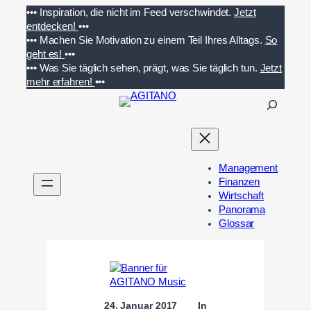
Zum
•••
Inspiration, die nicht im Feed verschwindet.
Jetzt
Inhalt
entdecken!
•••
springen
•••
Machen Sie Motivation zu einem Teil Ihres Alltags.
So
geht es!
•••
•••
Was Sie täglich sehen, prägt, was Sie täglich tun.
Jetzt
mehr erfahren!
•••
S
u
c
h
e
Management
n
Finanzen
Wirtschaft
Panorama
Glossar
24. Januar 2017
In