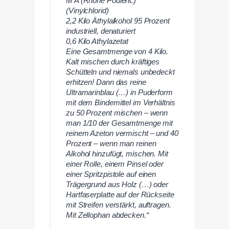
M A (Rhône Poulenc)
(Vinylchlorid)
2,2 Kilo Äthylalkohol 95 Prozent
industriell, denaturiert
0,6 Kilo Athylazetat
Eine Gesamtmenge von 4 Kilo.
Kalt mischen durch kräftiges
Schütteln und niemals unbedeckt
erhitzen! Dann das reine
Ultramarinblau (…) in Puderform
mit dem Bindemittel im Verhältnis
zu 50 Prozent mischen – wenn
man 1/10 der Gesamtmenge mit
reinem Azeton vermischt – und 40
Prozent – wenn man reinen
Alkohol hinzufügt, mischen. Mit
einer Rolle, einem Pinsel oder
einer Spritzpistole auf einen
Trägergrund aus Holz (…) oder
Hartfaserplatte auf der Rückseite
mit Streifen verstärkt, auftragen.
Mit Zellophan abdecken.“