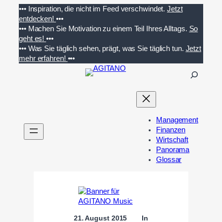
Zum
•••
Inspiration, die nicht im Feed verschwindet.
Jetzt
Inhalt
entdecken!
•••
springen
•••
Machen Sie Motivation zu einem Teil Ihres Alltags.
So
geht es!
•••
•••
Was Sie täglich sehen, prägt, was Sie täglich tun.
Jetzt
mehr erfahren!
•••
S
u
c
h
e
Management
n
Finanzen
Wirtschaft
Panorama
Glossar
21. August 2015
In