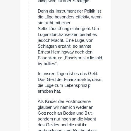
klingt wirr, ist aber Strategie.
Denn als Instrument der Politik ist
die Lüge besonders effektiv, wenn
sie nicht mit einer
Selbsttäuschung einhergeht. Um
Lügen durchzusetzen bedarf es
jedoch Macht. Eine Lüge, von
Schlägern erzählt, so nannte
Ernest Hemingway noch den
Faschismus: „Fascism is a lie told
by bullies“.
In unsren Tagen ist es das Geld.
Das Geld der Finanzmärkte, dass
die Lüge zum Lebensprinzip
erhoben hat.
Als Kinder der Postmoderne
glauben wir nämlich weder an
Gott noch an Boden und Blut,
sondern nur noch an die Macht
des Geldes und die mit ihr
verbundenen zwei Buchstaben: