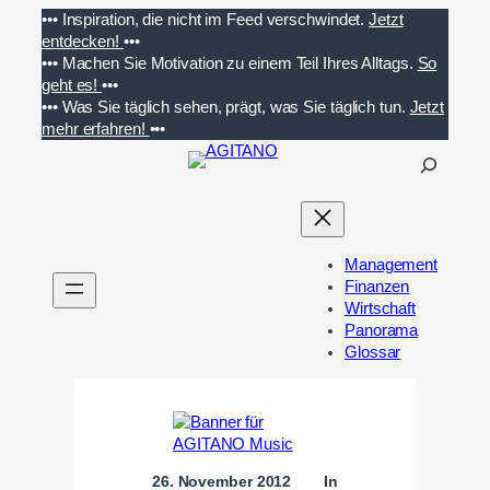
Zum
•••
Inspiration, die nicht im Feed verschwindet.
Jetzt
Inhalt
entdecken!
•••
springen
•••
Machen Sie Motivation zu einem Teil Ihres Alltags.
So
geht es!
•••
•••
Was Sie täglich sehen, prägt, was Sie täglich tun.
Jetzt
mehr erfahren!
•••
S
u
c
h
e
Management
n
Finanzen
Wirtschaft
Panorama
Glossar
26. November 2012
In