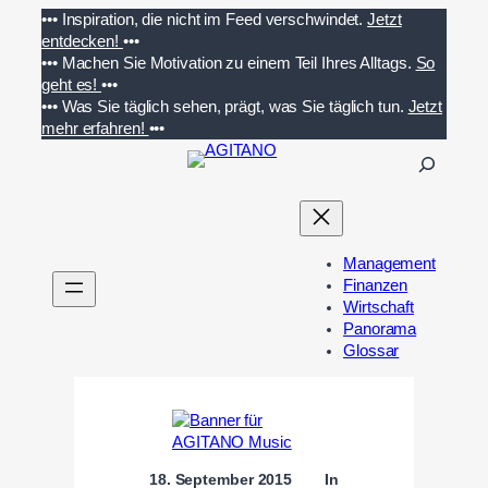
Zum
•••
Inspiration, die nicht im Feed verschwindet.
Jetzt
Inhalt
entdecken!
•••
springen
•••
Machen Sie Motivation zu einem Teil Ihres Alltags.
So
geht es!
•••
•••
Was Sie täglich sehen, prägt, was Sie täglich tun.
Jetzt
mehr erfahren!
•••
S
u
c
h
e
Management
n
Finanzen
Wirtschaft
Panorama
Glossar
18. September 2015
In