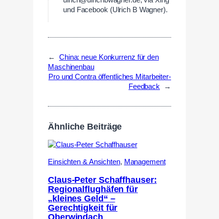
ulrich@ulrichbwagner.de, via Xing
und Facebook (Ulrich B Wagner).
←
China: neue Konkurrenz für den
Maschinenbau
Pro und Contra öffentliches Mitarbeiter-
Feedback
→
Ähnliche Beiträge
Einsichten & Ansichten
,
Management
Claus-Peter Schaffhauser:
Regionalflughäfen für
„kleines Geld“ –
Gerechtigkeit für
Oberwindach