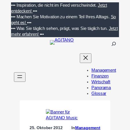
Zum
•••
Inspiration, die nicht im Feed verschwindet.
Jetzt
Inhalt
entdecken!
•••
springen
•••
Machen Sie Motivation zu einem Teil Ihres Alltags.
So
geht es!
•••
•••
Was Sie täglich sehen, prägt, was Sie täglich tun.
Jetzt
mehr erfahren!
•••
S
u
c
h
e
Management
n
Finanzen
Wirtschaft
Panorama
Glossar
25. Oktober 2012
In
Management