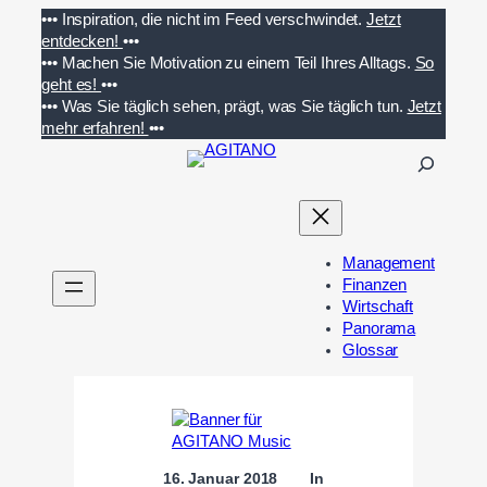
Zum
•••
Inspiration, die nicht im Feed verschwindet.
Jetzt
Inhalt
entdecken!
•••
springen
•••
Machen Sie Motivation zu einem Teil Ihres Alltags.
So
geht es!
•••
•••
Was Sie täglich sehen, prägt, was Sie täglich tun.
Jetzt
mehr erfahren!
•••
S
u
c
h
e
Management
n
Finanzen
Wirtschaft
Panorama
Glossar
16. Januar 2018
In