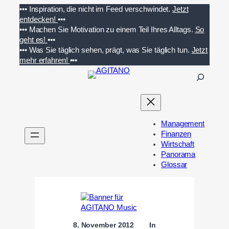
Zum
•••
Inspiration, die nicht im Feed verschwindet.
Jetzt
Inhalt
entdecken!
•••
springen
•••
Machen Sie Motivation zu einem Teil Ihres Alltags.
So
geht es!
•••
•••
Was Sie täglich sehen, prägt, was Sie täglich tun.
Jetzt
mehr erfahren!
•••
S
u
c
h
e
Management
n
Finanzen
Wirtschaft
Panorama
Glossar
8. November 2012
In