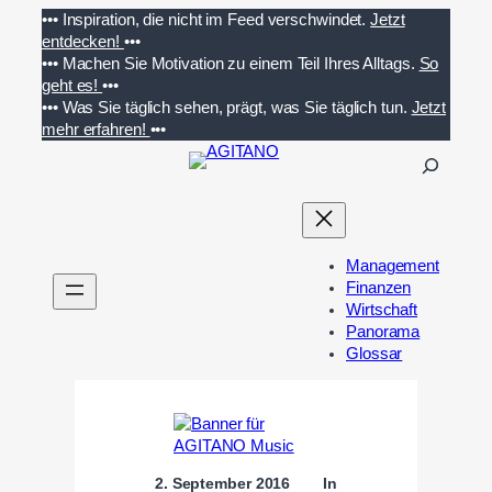
Zum
•••
Inspiration, die nicht im Feed verschwindet.
Jetzt
Inhalt
entdecken!
•••
springen
•••
Machen Sie Motivation zu einem Teil Ihres Alltags.
So
geht es!
•••
•••
Was Sie täglich sehen, prägt, was Sie täglich tun.
Jetzt
mehr erfahren!
•••
S
u
c
h
e
Management
n
Finanzen
Wirtschaft
Panorama
Glossar
2. September 2016
In