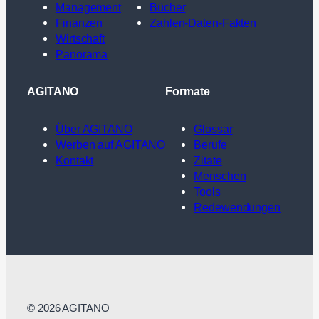
Management
Bücher
Finanzen
Zahlen-Daten-Fakten
Wirtschaft
Panorama
AGITANO
Formate
Über AGITANO
Glossar
Werben auf AGITANO
Berufe
Kontakt
Zitate
Menschen
Tools
Redewendungen
© 2026 AGITANO