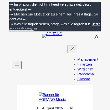
Zum
•••
Inspiration, die nicht im Feed verschwindet.
Jetzt
Inhalt
entdecken!
•••
springen
•••
Machen Sie Motivation zu einem Teil Ihres Alltags.
So
geht es!
•••
•••
Was Sie täglich sehen, prägt, was Sie täglich tun.
Jetzt
mehr erfahren!
•••
S
u
c
h
e
Management
n
Finanzen
Wirtschaft
Panorama
Glossar
10. August 2015
In