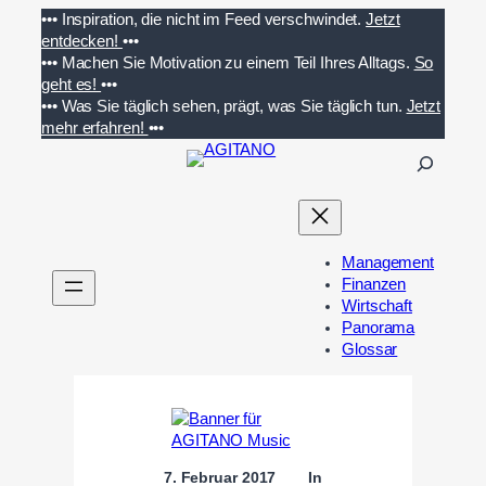
Zum
•••
Inspiration, die nicht im Feed verschwindet.
Jetzt
Inhalt
entdecken!
•••
springen
•••
Machen Sie Motivation zu einem Teil Ihres Alltags.
So
geht es!
•••
•••
Was Sie täglich sehen, prägt, was Sie täglich tun.
Jetzt
mehr erfahren!
•••
S
u
c
h
e
Management
n
Finanzen
Wirtschaft
Panorama
Glossar
7. Februar 2017
In