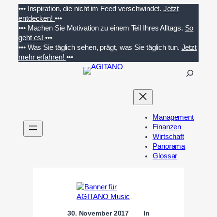
Zum
•••
Inspiration, die nicht im Feed verschwindet.
Jetzt
Inhalt
entdecken!
•••
springen
•••
Machen Sie Motivation zu einem Teil Ihres Alltags.
So
geht es!
•••
•••
Was Sie täglich sehen, prägt, was Sie täglich tun.
Jetzt
mehr erfahren!
•••
S
u
c
h
e
Management
n
Finanzen
Wirtschaft
Panorama
Glossar
30. November 2017
In