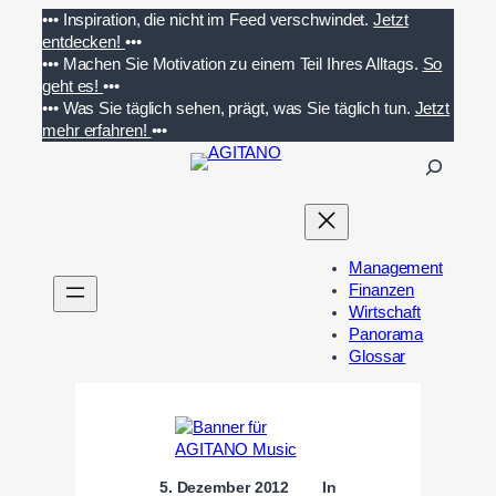
Zum
•••
Inspiration, die nicht im Feed verschwindet.
Jetzt
Inhalt
entdecken!
•••
springen
•••
Machen Sie Motivation zu einem Teil Ihres Alltags.
So
geht es!
•••
•••
Was Sie täglich sehen, prägt, was Sie täglich tun.
Jetzt
mehr erfahren!
•••
S
u
c
h
e
Management
n
Finanzen
Wirtschaft
Panorama
Glossar
5. Dezember 2012
In