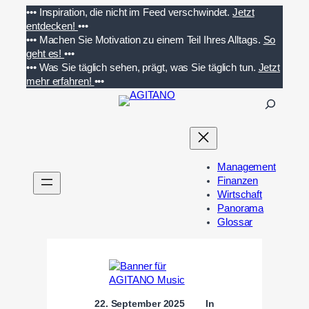
Zum
•••
Inspiration, die nicht im Feed verschwindet.
Jetzt
Inhalt
entdecken!
•••
springen
•••
Machen Sie Motivation zu einem Teil Ihres Alltags.
So
geht es!
•••
•••
Was Sie täglich sehen, prägt, was Sie täglich tun.
Jetzt
mehr erfahren!
•••
S
u
c
h
e
Management
n
Finanzen
Wirtschaft
Panorama
Glossar
22. September 2025
In