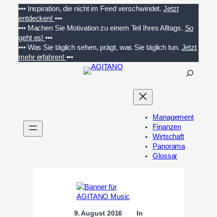
Zum
•••
Inspiration, die nicht im Feed verschwindet.
Jetzt
Inhalt
entdecken!
•••
springen
•••
Machen Sie Motivation zu einem Teil Ihres Alltags.
So
geht es!
•••
•••
Was Sie täglich sehen, prägt, was Sie täglich tun.
Jetzt
mehr erfahren!
•••
S
u
c
h
e
Management
n
Finanzen
Wirtschaft
Panorama
Glossar
9. August 2016
In