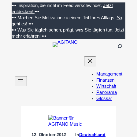
Zum
•••
Inspiration, die nicht im Feed verschwindet.
Jetzt
Inhalt
entdecken!
•••
springen
•••
Machen Sie Motivation zu einem Teil Ihres Alltags.
So
geht es!
•••
•••
Was Sie täglich sehen, prägt, was Sie täglich tun.
Jetzt
mehr erfahren!
•••
S
u
c
h
e
Management
n
Finanzen
Wirtschaft
Panorama
Glossar
12. Oktober 2012
In
Deutschland