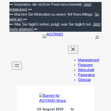
Zum
•••
Inspiration, die nicht im Feed verschwindet.
Jetzt
Inhalt
entdecken!
•••
springen
•••
Machen Sie Motivation zu einem Teil Ihres Alltags.
So
geht es!
•••
•••
Was Sie täglich sehen, prägt, was Sie täglich tun.
Jetzt
mehr erfahren!
•••
S
u
c
h
e
Management
n
Finanzen
Wirtschaft
Panorama
Glossar
14. August 2013
In