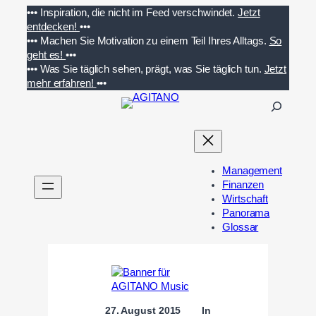
Zum
•••
Inspiration, die nicht im Feed verschwindet.
Jetzt
Inhalt
entdecken!
•••
springen
•••
Machen Sie Motivation zu einem Teil Ihres Alltags.
So
geht es!
•••
•••
Was Sie täglich sehen, prägt, was Sie täglich tun.
Jetzt
mehr erfahren!
•••
S
u
c
h
e
Management
n
Finanzen
Wirtschaft
Panorama
Glossar
27. August 2015
In