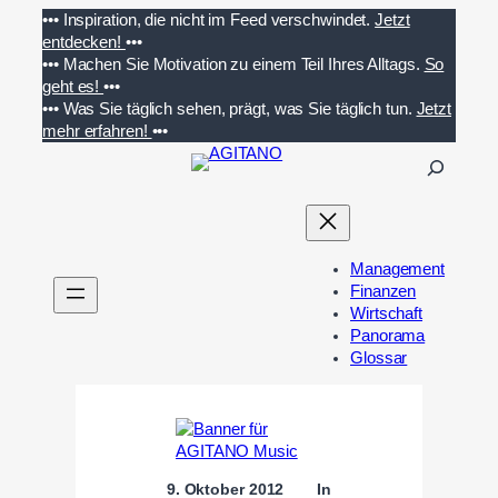
Zum
•••
Inspiration, die nicht im Feed verschwindet.
Jetzt
Inhalt
entdecken!
•••
springen
•••
Machen Sie Motivation zu einem Teil Ihres Alltags.
So
geht es!
•••
•••
Was Sie täglich sehen, prägt, was Sie täglich tun.
Jetzt
mehr erfahren!
•••
S
u
c
h
e
Management
n
Finanzen
Wirtschaft
Panorama
Glossar
9. Oktober 2012
In