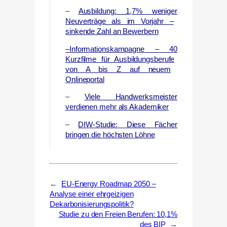
–
Ausbildung:
1,7%
weniger
Neuverträge
als
im
Vorjahr
–
sinkende
Zahl
an
Bewerbern
–
Informationskampagne
–
40
Kurzfilme
für
Ausbildungsberufe
von
A
bis
Z
auf
neuem
Onlineportal
–
Viele
Handwerksmeister
verdienen
mehr
als
Akademiker
–
DIW-Studie:
Diese
Fächer
bringen
die
höchsten
Löhne
←
EU-Energy Roadmap 2050 –
Analyse einer ehrgeizigen
Dekarbonisierungspolitik?
Studie zu den Freien Berufen: 10,1%
des BIP
→