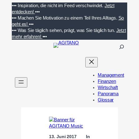
Zum
•••
Inspiration, die nicht im Feed verschwindet.
Jetzt
Inhalt
entdecken!
•••
springen
•••
Machen Sie Motivation zu einem Teil Ihres Alltags.
So
geht es!
•••
•••
Was Sie täglich sehen, prägt, was Sie täglich tun.
Jetzt
mehr erfahren!
•••
S
u
c
h
e
Management
n
Finanzen
Wirtschaft
Panorama
Glossar
13. Juni 2017
In