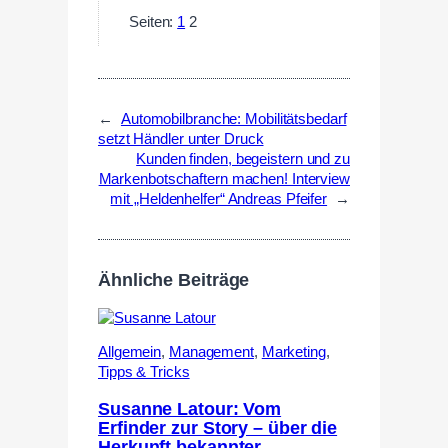
Seiten:
1
2
←
Automobilbranche: Mobilitätsbedarf
setzt Händler unter Druck
Kunden finden, begeistern und zu
Markenbotschaftern machen! Interview
mit „Heldenhelfer“ Andreas Pfeifer
→
Ähnliche Beiträge
Allgemein
,
Management
,
Marketing
,
Tipps & Tricks
Susanne Latour: Vom
Erfinder zur Story – über die
Herkunft bekannter