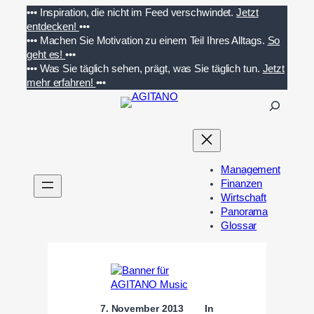
Zum
•••
Inspiration, die nicht im Feed verschwindet.
Jetzt
Inhalt
entdecken!
•••
springen
•••
Machen Sie Motivation zu einem Teil Ihres Alltags.
So
geht es!
•••
•••
Was Sie täglich sehen, prägt, was Sie täglich tun.
Jetzt
mehr erfahren!
•••
S
u
c
h
e
Management
n
Finanzen
Wirtschaft
Panorama
Glossar
7. November 2013
In