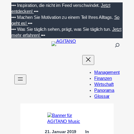
Zum
•••
Inspiration, die nicht im Feed verschwindet.
Jetzt
Inhalt
entdecken!
•••
springen
•••
Machen Sie Motivation zu einem Teil Ihres Alltags.
So
geht es!
•••
•••
Was Sie täglich sehen, prägt, was Sie täglich tun.
Jetzt
mehr erfahren!
•••
S
u
c
h
e
Management
n
Finanzen
Wirtschaft
Panorama
Glossar
21. Januar 2019
In