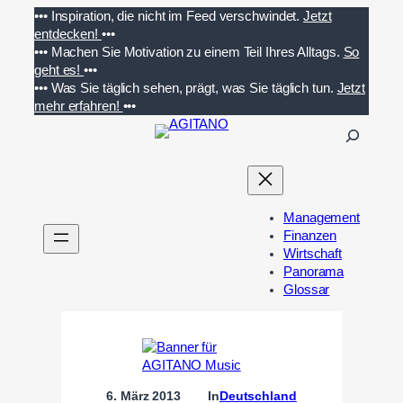
Zum
•••
Inspiration, die nicht im Feed verschwindet.
Jetzt
Inhalt
entdecken!
•••
springen
•••
Machen Sie Motivation zu einem Teil Ihres Alltags.
So
geht es!
•••
•••
Was Sie täglich sehen, prägt, was Sie täglich tun.
Jetzt
mehr erfahren!
•••
S
u
c
h
e
Management
n
Finanzen
Wirtschaft
Panorama
Glossar
6. März 2013
In
Deutschland