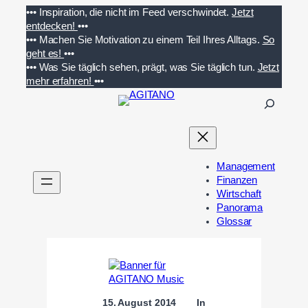
Zum
•••
Inspiration, die nicht im Feed verschwindet.
Jetzt
Inhalt
entdecken!
•••
springen
•••
Machen Sie Motivation zu einem Teil Ihres Alltags.
So
geht es!
•••
•••
Was Sie täglich sehen, prägt, was Sie täglich tun.
Jetzt
mehr erfahren!
•••
S
u
c
h
e
Management
n
Finanzen
Wirtschaft
Panorama
Glossar
15. August 2014
In