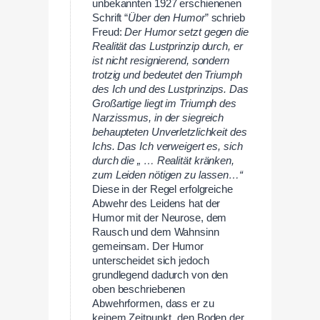
unbekannten 1927 erschienenen
Schrift “
Über den Humor
” schrieb
Freud:
Der Humor setzt gegen die
Realität das Lustprinzip durch, er
ist nicht resignierend, sondern
trotzig und bedeutet den Triumph
des Ich und des Lustprinzips. Das
Großartige liegt im Triumph des
Narzissmus, in der siegreich
behaupteten Unverletzlichkeit des
Ichs. Das Ich verweigert es, sich
durch die „ … Realität kränken,
zum Leiden nötigen zu lassen…“
Diese in der Regel erfolgreiche
Abwehr des Leidens hat der
Humor mit der Neurose, dem
Rausch und dem Wahnsinn
gemeinsam. Der Humor
unterscheidet sich jedoch
grundlegend dadurch von den
oben beschriebenen
Abwehrformen, dass er zu
keinem Zeitpunkt „den Boden der