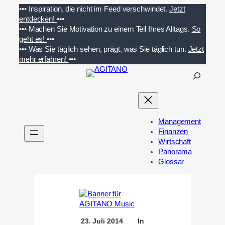
Zum
•••
Inspiration, die nicht im Feed verschwindet.
Jetzt
Inhalt
entdecken!
•••
springen
•••
Machen Sie Motivation zu einem Teil Ihres Alltags.
So
geht es!
•••
•••
Was Sie täglich sehen, prägt, was Sie täglich tun.
Jetzt
mehr erfahren!
•••
S
u
c
h
e
Management
n
Finanzen
Wirtschaft
Panorama
Glossar
23. Juli 2014
In