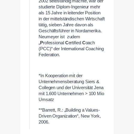
2002 selbständig machte, war der
studierte Diplom-Ingenieur mehr
als 15 Jahre in leitender Position
in der mittelständischen Wirtschaft
tätig, sieben Jahre davon als
Geschäftsführer in Nordamerika.
Neumeyer ist zudem
„
P
rofessional
C
ertified
C
oach
(PCC)“ der International Coaching
Federation.
–
*In Kooperation mit der
Unternehmensberatung Siers &
Collegen und der Universität Jena
mit 1.600 Unternehmen > 100 Mio
Umsatz
**Barrett, R.: „Building a Values-
Driven Organization“, New York,
2006.