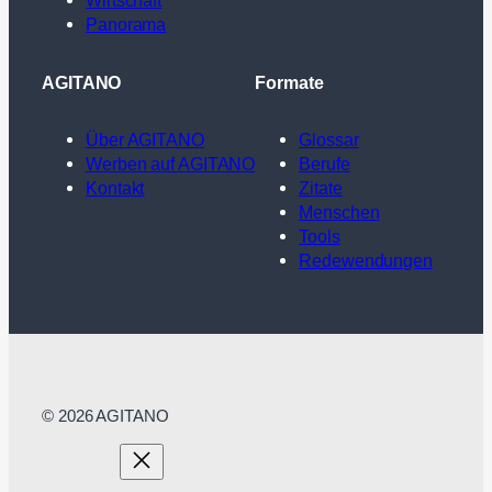
Wirtschaft
Panorama
AGITANO
Formate
Über AGITANO
Glossar
Werben auf AGITANO
Berufe
Kontakt
Zitate
Menschen
Tools
Redewendungen
© 2026 AGITANO