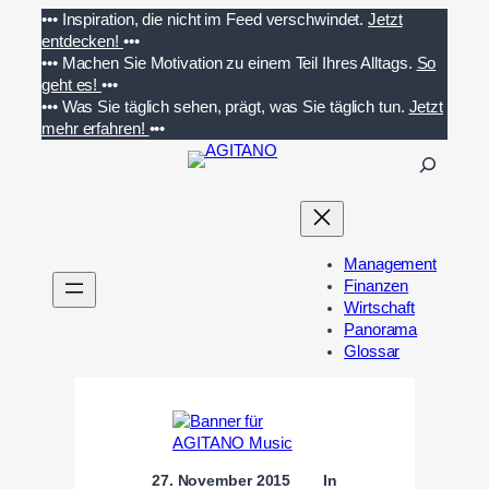
Zum
•••
Inspiration, die nicht im Feed verschwindet.
Jetzt
Inhalt
entdecken!
•••
springen
•••
Machen Sie Motivation zu einem Teil Ihres Alltags.
So
geht es!
•••
•••
Was Sie täglich sehen, prägt, was Sie täglich tun.
Jetzt
mehr erfahren!
•••
S
u
c
h
e
Management
n
Finanzen
Wirtschaft
Panorama
Glossar
27. November 2015
In