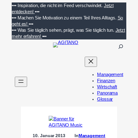
Zum
•••
Inspiration, die nicht im Feed verschwindet.
Jetzt
Inhalt
entdecken!
•••
springen
•••
Machen Sie Motivation zu einem Teil Ihres Alltags.
So
geht es!
•••
•••
Was Sie täglich sehen, prägt, was Sie täglich tun.
Jetzt
mehr erfahren!
•••
S
u
c
h
e
Management
n
Finanzen
Wirtschaft
Panorama
Glossar
10. Januar 2013
In
Management