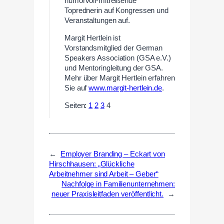
humorvoll-mitreißende
Toprednerin auf Kongressen und
Veranstaltungen auf.
Margit Hertlein ist
Vorstandsmitglied der German
Speakers Association (GSA e.V.)
und Mentoringleitung der GSA.
Mehr über Margit Hertlein erfahren
Sie auf
www.margit-hertlein.de
.
Seiten:
1
2
3
4
←
Employer Branding – Eckart von
Hirschhausen: „Glückliche
Arbeitnehmer sind Arbeit – Geber“
Nachfolge in Familienunternehmen:
neuer Praxisleitfaden veröffentlicht.
→