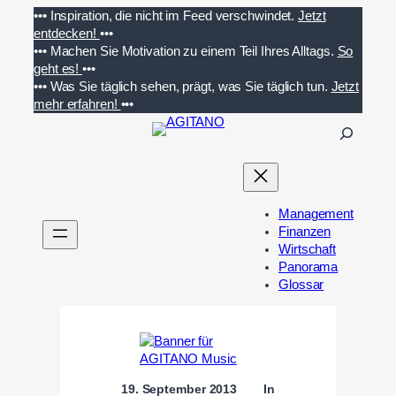
Zum
•••
Inspiration, die nicht im Feed verschwindet.
Jetzt
Inhalt
entdecken!
•••
springen
•••
Machen Sie Motivation zu einem Teil Ihres Alltags.
So
geht es!
•••
•••
Was Sie täglich sehen, prägt, was Sie täglich tun.
Jetzt
mehr erfahren!
•••
S
u
c
h
e
Management
n
Finanzen
Wirtschaft
Panorama
Glossar
19. September 2013
In