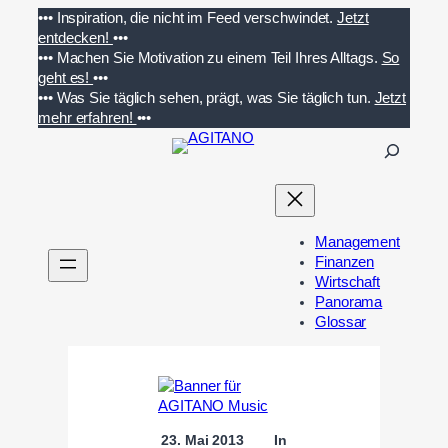
Zum
•••
Inspiration, die nicht im Feed verschwindet.
Jetzt
Inhalt
entdecken!
•••
springen
•••
Machen Sie Motivation zu einem Teil Ihres Alltags.
So
geht es!
•••
•••
Was Sie täglich sehen, prägt, was Sie täglich tun.
Jetzt
mehr erfahren!
•••
S
u
c
h
e
Management
n
Finanzen
Wirtschaft
Panorama
Glossar
23. Mai 2013
In