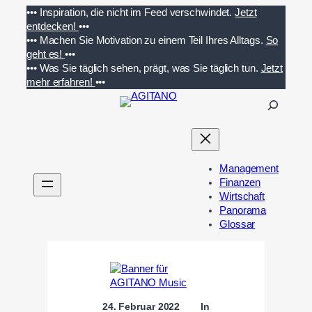
Zum
•••
Inspiration, die nicht im Feed verschwindet.
Jetzt
Inhalt
entdecken!
•••
springen
•••
Machen Sie Motivation zu einem Teil Ihres Alltags.
So
geht es!
•••
•••
Was Sie täglich sehen, prägt, was Sie täglich tun.
Jetzt
mehr erfahren!
•••
S
u
c
h
e
Management
n
Finanzen
Wirtschaft
Panorama
Glossar
24. Februar 2022
In