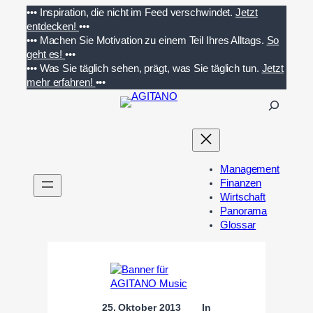
Zum
•••
Inspiration, die nicht im Feed verschwindet.
Jetzt
Inhalt
entdecken!
•••
springen
•••
Machen Sie Motivation zu einem Teil Ihres Alltags.
So
geht es!
•••
•••
Was Sie täglich sehen, prägt, was Sie täglich tun.
Jetzt
mehr erfahren!
•••
S
u
c
h
e
Management
n
Finanzen
Wirtschaft
Panorama
Glossar
25. Oktober 2013
In