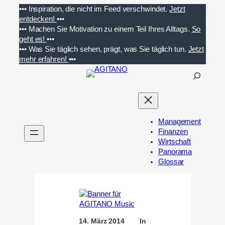
Zum
•••
Inspiration, die nicht im Feed verschwindet.
Jetzt
Inhalt
entdecken!
•••
springen
•••
Machen Sie Motivation zu einem Teil Ihres Alltags.
So
geht es!
•••
•••
Was Sie täglich sehen, prägt, was Sie täglich tun.
Jetzt
mehr erfahren!
•••
S
u
c
h
e
Management
n
Finanzen
Wirtschaft
Panorama
Glossar
14. März 2014
In