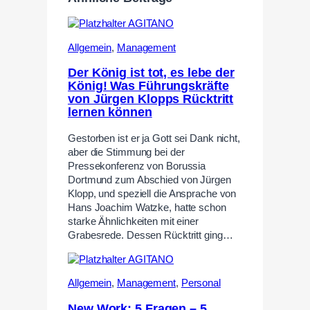
Allgemein
,
Management
Der König ist tot, es lebe der
König! Was Führungskräfte
von Jürgen Klopps Rücktritt
lernen können
Gestorben ist er ja Gott sei Dank nicht,
aber die Stimmung bei der
Pressekonferenz von Borussia
Dortmund zum Abschied von Jürgen
Klopp, und speziell die Ansprache von
Hans Joachim Watzke, hatte schon
starke Ähnlichkeiten mit einer
Grabesrede. Dessen Rücktritt ging…
Allgemein
,
Management
,
Personal
New Work: 5 Fragen – 5