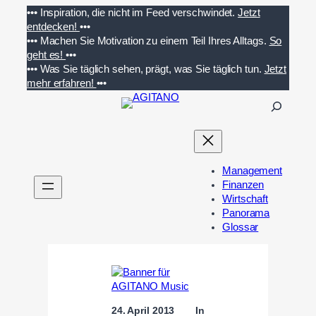
Zum
•••
Inspiration, die nicht im Feed verschwindet.
Jetzt
Inhalt
entdecken!
•••
springen
•••
Machen Sie Motivation zu einem Teil Ihres Alltags.
So
geht es!
•••
•••
Was Sie täglich sehen, prägt, was Sie täglich tun.
Jetzt
mehr erfahren!
•••
S
u
c
h
e
Management
n
Finanzen
Wirtschaft
Panorama
Glossar
24. April 2013
In