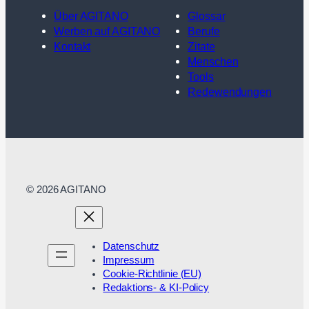
Über AGITANO
Glossar
Werben auf AGITANO
Berufe
Kontakt
Zitate
Menschen
Tools
Redewendungen
© 2026 AGITANO
Datenschutz
Impressum
Cookie-Richtlinie (EU)
Redaktions- & KI-Policy