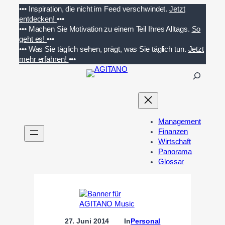
Zum
•••
Inspiration, die nicht im Feed verschwindet.
Jetzt
Inhalt
entdecken!
•••
springen
•••
Machen Sie Motivation zu einem Teil Ihres Alltags.
So
geht es!
•••
•••
Was Sie täglich sehen, prägt, was Sie täglich tun.
Jetzt
mehr erfahren!
•••
S
u
c
h
e
Management
n
Finanzen
Wirtschaft
Panorama
Glossar
27. Juni 2014
In
Personal