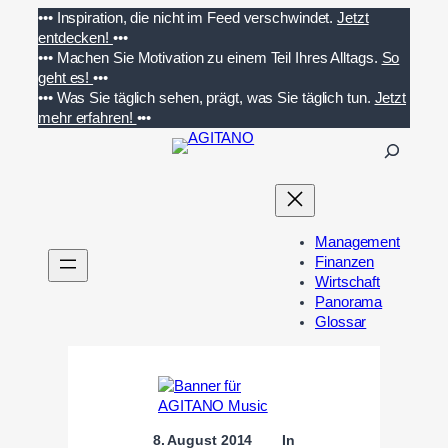
Zum
•••
Inspiration, die nicht im Feed verschwindet.
Jetzt
Inhalt
entdecken!
•••
springen
•••
Machen Sie Motivation zu einem Teil Ihres Alltags.
So
geht es!
•••
•••
Was Sie täglich sehen, prägt, was Sie täglich tun.
Jetzt
mehr erfahren!
•••
S
u
c
h
e
Management
n
Finanzen
Wirtschaft
Panorama
Glossar
8. August 2014
In