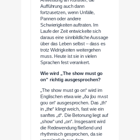
Anweisung an Künstler, die
Aufführung auch dann
fortzusetzen, wenn Unfälle,
Pannen oder andere
Schwierigkeiten auftraten. Im
Laufe der Zeit entwickelte sich
daraus eine sinnbildliche Aussage
über das Leben selbst – dass es
trotz Widrigkeiten weitergehen
muss. Heute ist sie in vielen
Sprachen fest verankert.
Wie wird „The show must go
on“ richtig ausgesprochen?
„The show must go on“ wird im
Englischen etwa wie „ðə ʃoʊ mʌst
ɡoʊ ɒn“ ausgesprochen. Das „th“
in „the“ klingt weich, fast wie ein
sanftes „d“. Die Betonung liegt auf
„show“ und „on“. Insgesamt wird
die Redewendung fließend und
rhythmisch gesprochen, da sie