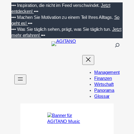
Zum
•••
Inspiration, die nicht im Feed verschwindet.
Jetzt
Inhalt
entdecken!
•••
springen
•••
Machen Sie Motivation zu einem Teil Ihres Alltags.
So
geht es!
•••
•••
Was Sie täglich sehen, prägt, was Sie täglich tun.
Jetzt
mehr erfahren!
•••
S
u
c
h
e
Management
n
Finanzen
Wirtschaft
Panorama
Glossar